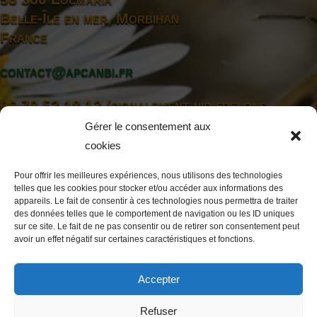
Belle-Île en mer, Morbihan
France
contact@apcanbi.fr
06 70 52 18 12 (signalement nid frelons
asiatiques)
Gérer le consentement aux
06 07 08 22 55 (Président)
cookies
Pour offrir les meilleures expériences, nous utilisons des technologies
telles que les cookies pour stocker et/ou accéder aux informations des
appareils. Le fait de consentir à ces technologies nous permettra de traiter
des données telles que le comportement de navigation ou les ID uniques
sur ce site. Le fait de ne pas consentir ou de retirer son consentement peut
avoir un effet négatif sur certaines caractéristiques et fonctions.
mentions légales
Accepter
APCANBI © 2023-2025
Refuser