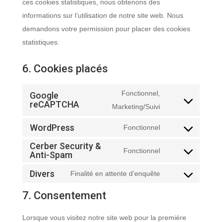
ces cookies statistiques, nous obtenons des
informations sur l’utilisation de notre site web. Nous
demandons votre permission pour placer des cookies
statistiques.
6. Cookies placés
Fonctionnel,
Google
reCAPTCHA
Consent
Marketing/Suivi
to
WordPress
Fonctionnel
service
Consent
Cerber Security &
google-
to
Fonctionnel
Anti-Spam
Consent
recaptcha
service
to
Divers
Finalité en attente d’enquête
wordpress
Consent
service
to
7. Consentement
cerber-
service
security-
Lorsque vous visitez notre site web pour la première
divers