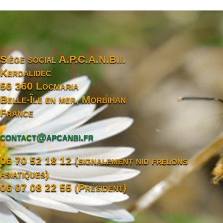
Siège social A.P.C.A.N.B.I.
Kerdalidec
56 360 Locmaria
Belle-Île en mer, Morbihan
France
contact@apcanbi.fr
06 70 52 18 12 (signalement nid frelons
asiatiques)
06 07 08 22 55 (Président)