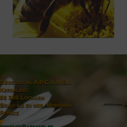
Siège social A.P.C.A.N.B.I.
Kerdalidec
56 360 Locmaria
Belle-Île en mer, Morbihan
France
contact@apcanbi.fr