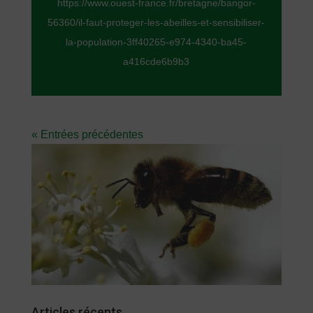
https://www.ouest-france.fr/bretagne/bangor-
56360/il-faut-proteger-les-abeilles-et-sensibiliser-
la-population-3ff40265-e974-4340-ba45-
a416cde6b9b3
« Entrées précédentes
Articles récents