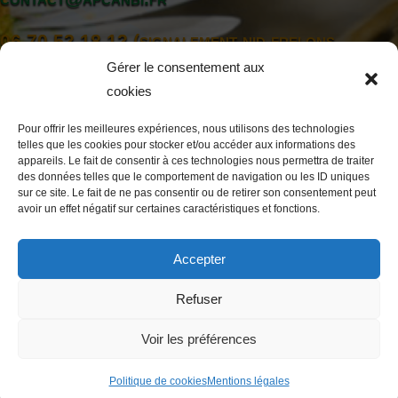
06 70 52 18 12 (signalement nid frelons
asiatiques)
Gérer le consentement aux
06 07 08 22 55 (Président)
cookies
Pour offrir les meilleures expériences, nous utilisons des technologies
telles que les cookies pour stocker et/ou accéder aux informations des
appareils. Le fait de consentir à ces technologies nous permettra de traiter
des données telles que le comportement de navigation ou les ID uniques
sur ce site. Le fait de ne pas consentir ou de retirer son consentement peut
avoir un effet négatif sur certaines caractéristiques et fonctions.
mentions légales
Accepter
APCANBI © 2023-2025
Refuser
Voir les préférences
Politique de cookies
Mentions légales
Confidentialité